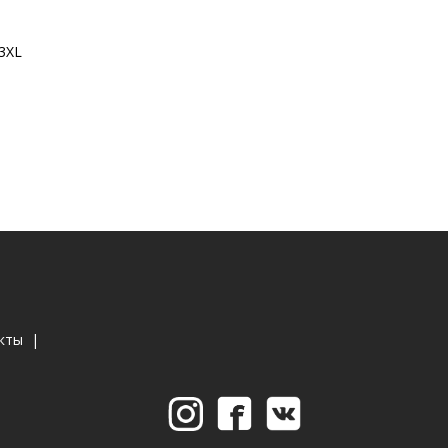
 3XL
ы
кты
|