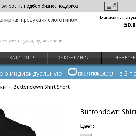
Запрос на подбор бизнес подарков
Минимальная сум
енирная продукция с логотипом
50.0
КАТАЛОГ
О КОМПАНИИ
НАНЕСЕ
вою индивидуальную
в 3 п
ки
>
Buttondown Shirt Short
Buttondown Shirt
Цвет: