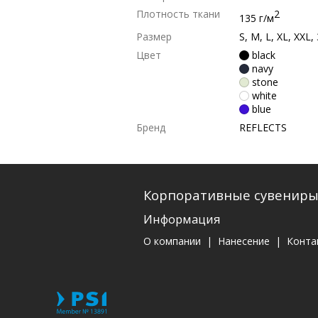
Плотность ткани
2
135 г/м
Размер
S, M, L, XL, XXL,
Цвет
black
navy
stone
white
blue
Бренд
REFLECTS
Корпоративные сувенир
Информация
О компании
|
Нанесение
|
Конта